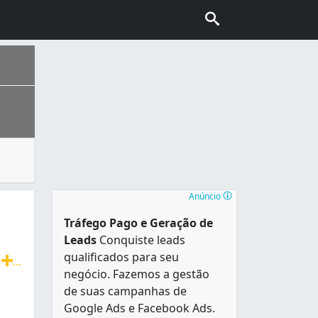
u descarte e aterramento, que normalmente é feito em um a
ais escolhida pelo turismo internacional no Brasil, conhec
Anúncio
Tráfego Pago e Geração de
Leads
Conquiste leads
qualificados para seu
T
...
negócio. Fazemos a gestão
radição, agilidade e ótimo atendimento. Faturamos para em
de suas campanhas de
Google Ads e Facebook Ads.