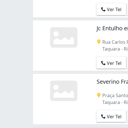
Méier (1)
Ver Tel
Olaria (1)
Penha (1)
Piedade (1)
Jc Entulho 
Pilares (1)
Ramos (1)
Rua Carlos P
Realengo (1)
Taquara - Ri
Recreio dos Bandeirantes (2)
Rocha (1)
Ver Tel
Rocha Miranda (3)
Santa Cruz (1)
Santo Cristo (1)
Severino Fr
Senador Camará (2)
Tanque (1)
Praça Santo 
Taquara (3)
Taquara - Ri
Tijuca (3)
Vargem Grande (1)
Ver Tel
Vargem Pequena (2)