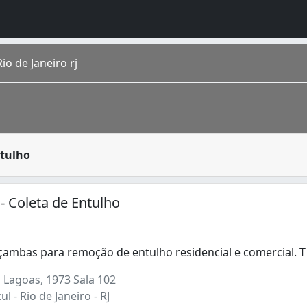
o de Janeiro rj
duos de um determinado lugar até o local correto para o se
ntulho
o homônimo fica na região Sudeste do país. É a cidade de m
 - Coleta de Entulho
çambas para remoção de entulho residencial e comercial. 
ambas para remoção de entulho residencial e comercial. T
 Lagoas, 1973 Sala 102
l - Rio de Janeiro - RJ