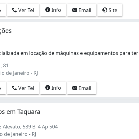
Info
p
Ver Tel
Email
Site
ções
ializada em locação de máquinas e equipamentos para te
alizada em locação de máquinas e equipamentos para terra
, 81
o de Janeiro - RJ
Info
p
Ver Tel
Email
os em Taquara
z Alevato, 539 Bl 4 Ap 504
o de Janeiro - RJ