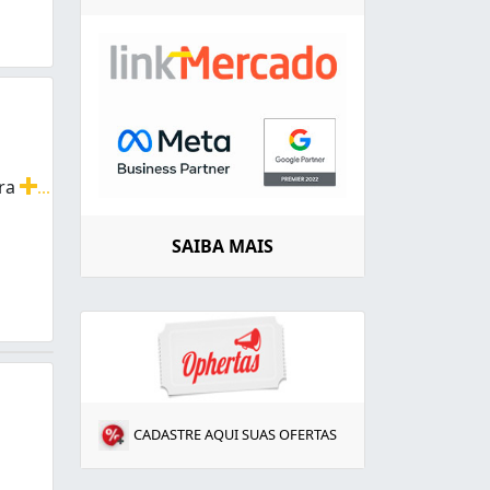
rra
...
planagem, construção civil, demolição, limpeza de terreno
SAIBA MAIS
CADASTRE AQUI SUAS OFERTAS