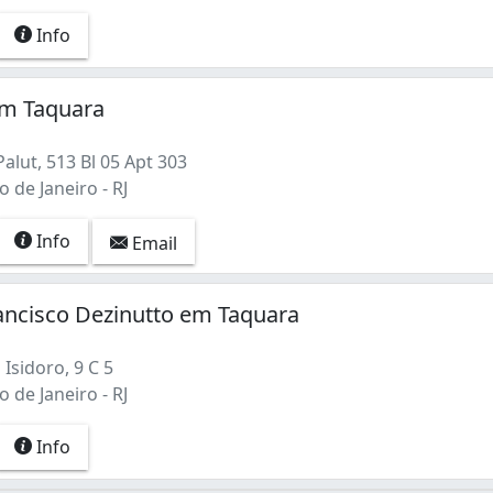
Info
em Taquara
alut, 513 Bl 05 Apt 303
o de Janeiro - RJ
Info
Email
ancisco Dezinutto em Taquara
Isidoro, 9 C 5
o de Janeiro - RJ
Info