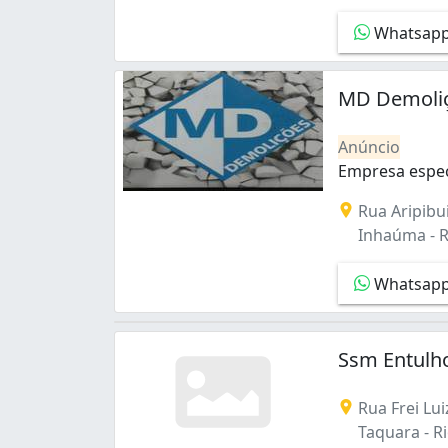
Campo Grande (2)
Whatsap
Centro (2)
Cidade Nova (1)
Cordovil (1)
MD Demoli
Del Castilho (1)
Engenho Novo (1)
Anúncio
Engenho de Dentro (1)
Empresa espec
Galeão (3)
Empresa especi
Gamboa (1)
Rua Aripibui
Gardênia Azul (2)
Inhaúma - Ri
Higienópolis (1)
Inhaúma (9)
Whatsap
Irajá (1)
Itanhangá (1)
Jacarepaguá (2)
Ssm Entulh
Jacarezinho (1)
Jacaré (1)
Rua Frei Lui
Jardim Sulacap (2)
Taquara - Ri
Manguinhos (1)