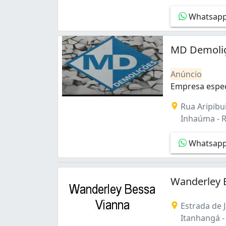
Campo Grande (2)
Whatsap
Centro (2)
Cidade Nova (1)
Cordovil (1)
MD Demoli
Del Castilho (1)
Engenho Novo (1)
Anúncio
Engenho de Dentro (1)
Empresa espec
Galeão (3)
Empresa especi
Gamboa (1)
Rua Aripibui
Gardênia Azul (2)
Inhaúma - Ri
Higienópolis (1)
Inhaúma (9)
Whatsap
Irajá (1)
Itanhangá (1)
Jacarepaguá (2)
Wanderley 
Jacarezinho (1)
Jacaré (1)
Estrada de 
Jardim Sulacap (2)
Itanhangá - 
Manguinhos (1)