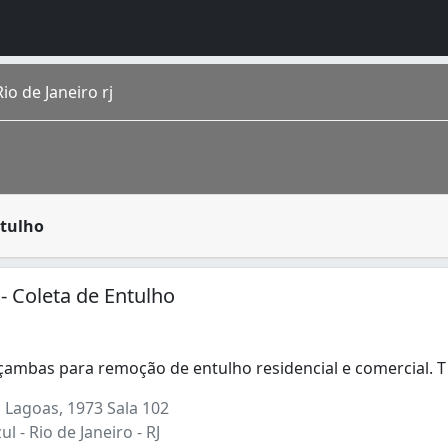
o de Janeiro rj
duos de um determinado lugar até o local correto para o se
ntulho
o homônimo fica na região Sudeste do país. É a cidade de m
 - Coleta de Entulho
çambas para remoção de entulho residencial e comercial. 
ambas para remoção de entulho residencial e comercial. T
 Lagoas, 1973 Sala 102
l - Rio de Janeiro - RJ