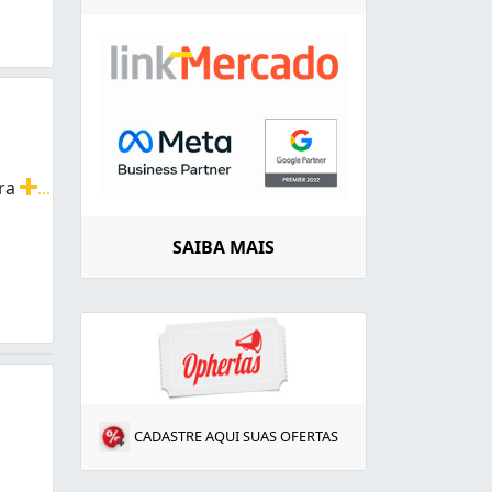
rra
...
planagem, construção civil, demolição, limpeza de terreno
SAIBA MAIS
CADASTRE AQUI SUAS OFERTAS