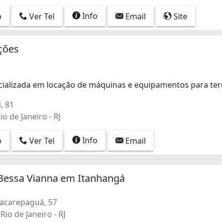
Info
p
Ver Tel
Email
Site
ções
ializada em locação de máquinas e equipamentos para te
alizada em locação de máquinas e equipamentos para terra
, 81
o de Janeiro - RJ
Info
p
Ver Tel
Email
Bessa Vianna em Itanhangá
Jacarepaguá, 57
Rio de Janeiro - RJ