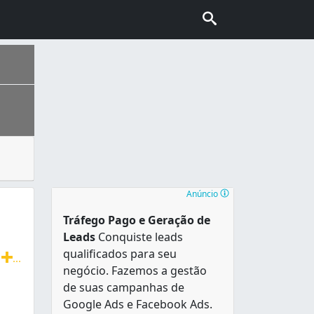
u descarte e aterramento, que normalmente é feito em um a
ais escolhida pelo turismo internacional no Brasil, conhec
Anúncio
Tráfego Pago e Geração de
Leads
Conquiste leads
qualificados para seu
T
...
negócio. Fazemos a gestão
radição, agilidade e ótimo atendimento. Faturamos para em
de suas campanhas de
Google Ads e Facebook Ads.