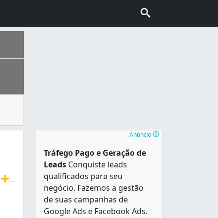
perado, vidro laminado e o vidro aramado, comumente utiliza
ais escolhida pelo turismo internacional no Brasil, conhec
Anúncio
Tráfego Pago e Geração de
Leads
Conquiste leads
qualificados para seu
e
...
negócio. Fazemos a gestão
 em espelhos, box, em vidros temperado, jateamento e mui
de suas campanhas de
Google Ads e Facebook Ads.