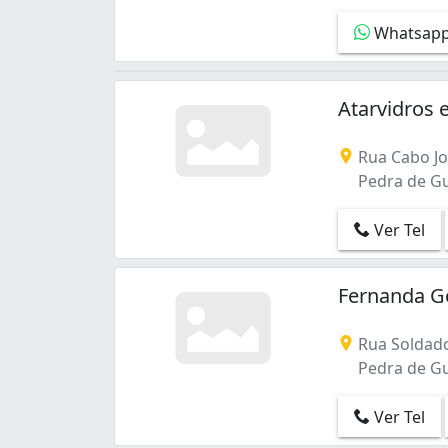
Bento Ribeiro (3)
Whatsap
Bonsucesso (11)
Botafogo (17)
Braz de Pina (13)
Atarvidros 
Cachambi (6)
Cacuia (4)
Camorim (1)
Rua Cabo Jo
Campo Grande (30)
Pedra de Gua
Campo dos Afonsos (2)
Cascadura (4)
Ver Tel
Catete (3)
Catumbi (12)
Fernanda G
Centro (36)
Cidade Nova (3)
Rua Soldado
Cidade de Deus (7)
Pedra de Gua
Coelho Neto (2)
Colégio (5)
Ver Tel
Copacabana (25)
Cordovil (10)