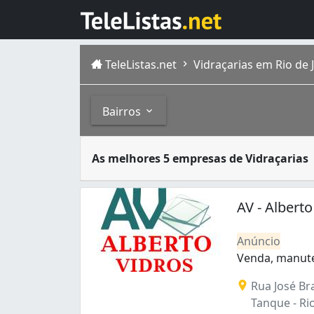
TeleListas.net
Vidraçarias em Rio de J
Bairros
As vidraçarias são empresas especializadas 
Bairros
As melhores 5 empresas de Vidraçarias
A cidade do Rio de Janeiro capital do estad
Abolição (2)
Anchieta (4)
AV - Alberto
Andaraí (1)
Anil (6)
Anúncio
Bangu (21)
Venda, manute
Barra da Tijuca (21)
Venda, manute
Rua José Br
Barros Filho (3)
Tanque - Rio
Benfica (9)