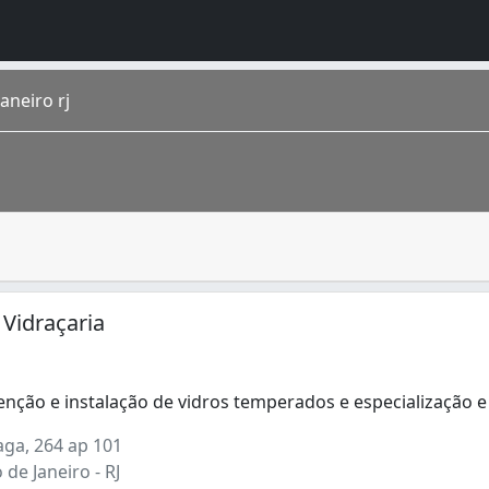
aneiro rj
na fabricação de vidro de diversos tipos, como o vidro tem
o homônimo fica na região Sudeste do país. É a cidade de m
 Vidraçaria
nção e instalação de vidros temperados e especialização 
nção e instalação de vidros temperados e especialização
aga, 264 ap 101
 de Janeiro - RJ