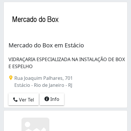
Humaitá (2)
Inhaúma (17)
Inhoaíba (2)
Ipanema (26)
Irajá (7)
Itacolomi (1)
Itanhangá (5)
Mercado do Box em Estácio
Jacarepaguá (22)
Jacaré (2)
VIDRAÇARIA ESPECIALIZADA NA INSTALAÇÃO DE BOX
Jardim América (3)
E ESPELHO
Jardim Botânico (1)
Jardim Carioca (2)
Rua Joaquim Palhares, 701
Jardim Guanabara (1)
Estácio - Rio de Janeiro - RJ
Jardim Maracanã (1)
Jardim Sulacap (11)
Info
Ver Tel
Lagoa (4)
Laranjeiras (3)
Leblon (3)
Lins de Vasconcelos (3)