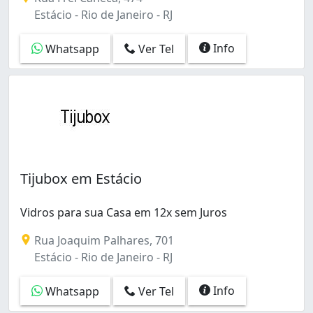
Cosmos (6)
Estácio - Rio de Janeiro - RJ
Costa Barros (2)
Curicica (8)
Info
Whatsapp
Ver Tel
Del Castilho (1)
Encantado (4)
Engenho Novo (2)
Engenho da Rainha (5)
Engenho de Dentro (1)
Estácio (4)
Flamengo (2)
Tijubox em Estácio
Freguesia (Ilha do Governador) (1)
Freguesia (Jacarepaguá) (4)
Vidros para sua Casa em 12x sem Juros
Gamboa (2)
Gardênia Azul (8)
Rua Joaquim Palhares, 701
Grajaú (7)
Estácio - Rio de Janeiro - RJ
Guadalupe (1)
Guaratiba (9)
Info
Whatsapp
Ver Tel
Gávea (2)