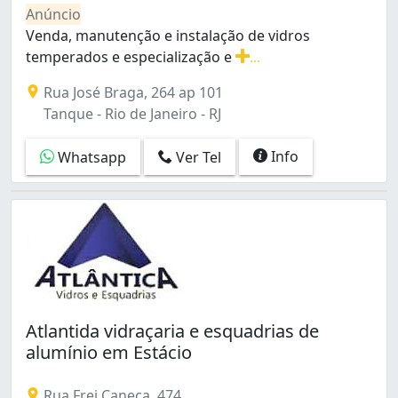
Bento Ribeiro (3)
Anúncio
Bonsucesso (11)
Venda, manutenção e instalação de vidros
Botafogo (17)
temperados e especialização e
...
Braz de Pina (13)
Venda, manutenção e instalação de vidros temperados
Rua José Braga, 264 ap 101
Cachambi (6)
Tanque - Rio de Janeiro - RJ
Cacuia (4)
Camorim (1)
Info
Whatsapp
Ver Tel
Campo Grande (30)
Campo dos Afonsos (2)
Cascadura (4)
Catete (3)
Catumbi (12)
Centro (36)
Cidade Nova (3)
Cidade de Deus (7)
Atlantida vidraçaria e esquadrias de
Coelho Neto (2)
alumínio em Estácio
Colégio (5)
Copacabana (25)
Cordovil (10)
Rua Frei Caneca, 474