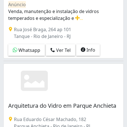
Bento Ribeiro (3)
Anúncio
Bonsucesso (11)
Venda, manutenção e instalação de vidros
Botafogo (17)
temperados e especialização e
...
Braz de Pina (13)
Venda, manutenção e instalação de vidros temperados
Rua José Braga, 264 ap 101
Cachambi (6)
Tanque - Rio de Janeiro - RJ
Cacuia (4)
Camorim (1)
Info
Whatsapp
Ver Tel
Campo Grande (30)
Campo dos Afonsos (2)
Cascadura (4)
Catete (3)
Catumbi (12)
Centro (36)
Cidade Nova (3)
Cidade de Deus (7)
Arquitetura do Vidro em Parque Anchieta
Coelho Neto (2)
Colégio (5)
Copacabana (25)
Rua Eduardo César Machado, 182
Cordovil (10)
Parque Anchieta - Rio de Janeiro - RJ