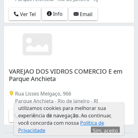
Cosmos (6)
Costa Barros (2)
Info
Ver Tel
Email
Curicica (8)
Del Castilho (1)
Encantado (4)
Engenho Novo (2)
Engenho da Rainha (5)
Engenho de Dentro (1)
Estácio (4)
VAREJAO DOS VIDROS COMERCIO E em
Flamengo (2)
Parque Anchieta
Freguesia (Ilha do Governador) (1)
Freguesia (Jacarepaguá) (4)
Rua Lisses Melgaço, 966
Gamboa (2)
Parque Anchieta - Rio de Janeiro - RJ
Gardênia Azul (8)
utilizamos cookies para melhorar sua
Grajaú (7)
experiência de navegação. Ao continuar,
Info
Ver Tel
Email
Guadalupe (1)
você concorda com nossa
Política de
Guaratiba (9)
Privacidade
Sim, aceito
Gávea (2)