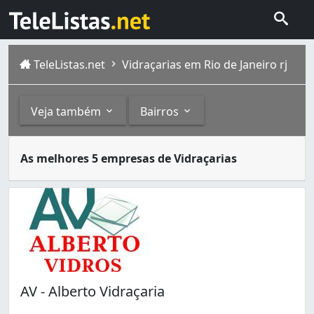
TeleListas.net
Vidraçarias em Rio de Janeiro rj
Veja também
Bairros
As vidraçarias são empresas especializadas na fabricação
Outros
Bairros
As melhores 5 empresas de Vidraçarias
A cidade do Rio de Janeiro capital do estado homônimo fi
Box para Banheiros (1)
Abolição (2)
Anchieta (4)
Andaraí (1)
Anil (6)
Bangu (21)
Barra da Tijuca (21)
Barros Filho (3)
AV - Alberto Vidraçaria
Benfica (9)