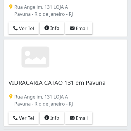
São Francisco Xavier (1)
Rua Angelim, 131 LOJA A
Tanque (5)
Pavuna - Rio de Janeiro - RJ
Taquara (20)
Tauá (3)
Info
Ver Tel
Email
Tijuca (13)
Todos os Santos (6)
Turiaçu (1)
Vargem Grande (4)
Vargem Pequena (8)
Vaz Lobo (1)
Vicente de Carvalho (2)
Vigário Geral (4)
VIDRACARIA CATAO 131 em Pavuna
Vila Isabel (5)
Vila Kosmos (2)
Rua Angelim, 131 LOJA A
Vila Valqueire (7)
Pavuna - Rio de Janeiro - RJ
Vila da Penha (1)
Vista Alegre (2)
Info
Ver Tel
Email
Água Branca (1)