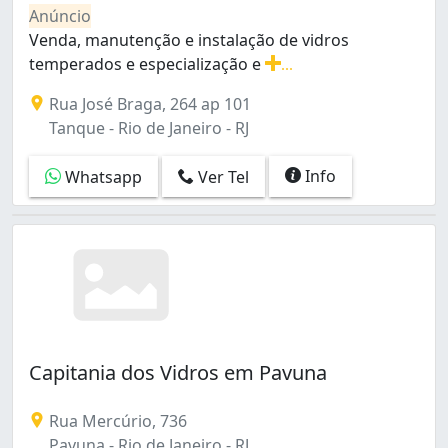
Bento Ribeiro (3)
Anúncio
Bonsucesso (11)
Venda, manutenção e instalação de vidros
Botafogo (17)
temperados e especialização e
...
Braz de Pina (13)
Venda, manutenção e instalação de vidros temperados
Rua José Braga, 264 ap 101
Cachambi (6)
Tanque - Rio de Janeiro - RJ
Cacuia (4)
Camorim (1)
Info
Whatsapp
Ver Tel
Campo Grande (30)
Campo dos Afonsos (2)
Cascadura (4)
Catete (3)
Catumbi (12)
Centro (36)
Cidade Nova (3)
Cidade de Deus (7)
Capitania dos Vidros em Pavuna
Coelho Neto (2)
Colégio (5)
Copacabana (25)
Rua Mercúrio, 736
Cordovil (10)
Pavuna - Rio de Janeiro - RJ