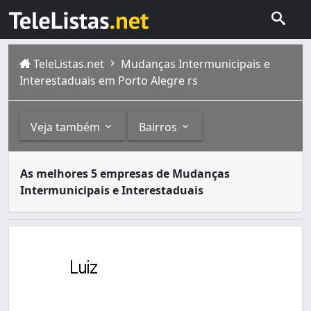
TeleListas.net
Mudanças Intermunicipais e
Interestaduais em Porto Alegre rs
Veja também
Bairros
A primeira coisa que você deve fazer quando for se mud
Outros
Bairros
As melhores 5 empresas de Mudanças
O município brasileiro de Porto Alegre é a capital do es
Intermunicipais e Interestaduais
Mudanças (3)
Agronomia (3)
Auxiliadora (1)
Azenha (7)
Belém Velho (3)
Boa Vista (2)
Bom Fim (3)
Camaquã (1)