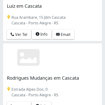
Campo Novo (1)
Luiz em Cascata
Cascata (3)
Cavalhada (1)
Rua Arambare, 15 Jdm Cascata
Centro (1)
Cascata - Porto Alegre - RS
Centro Histórico (8)
Cidade Baixa (1)
Info
Ver Tel
Email
Coronel Aparício Borges (1)
Costa e Silva (2)
Cristal (2)
Cristo Redentor (2)
Farrapos (2)
Farroupilha (1)
Floresta (4)
Glória (1)
Rodrigues Mudanças em Cascata
Humaitá (2)
Hípica (1)
Estrada Alpes Dos, 0
Independência (2)
Cascata - Porto Alegre - RS
Jardim Botânico (3)
Jardim Carvalho (1)