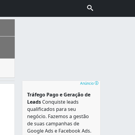
udança, também conhecida como transportadora. Se você es
do Sul . Constituiu-se a partir da chegada de casais portug
Anúncio
Tráfego Pago e Geração de
Leads
Conquiste leads
qualificados para seu
negócio. Fazemos a gestão
de suas campanhas de
Google Ads e Facebook Ads.