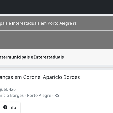
is e Interestaduais em Porto Alegre rs
do for se mudar de residência é procurar uma empresa de m
termunicipais e Interestaduais
capital do estado mais meridional do Brasil, o Rio Grande 
anças em Coronel Aparício Borges
uel, 426
ício Borges - Porto Alegre - RS
Info