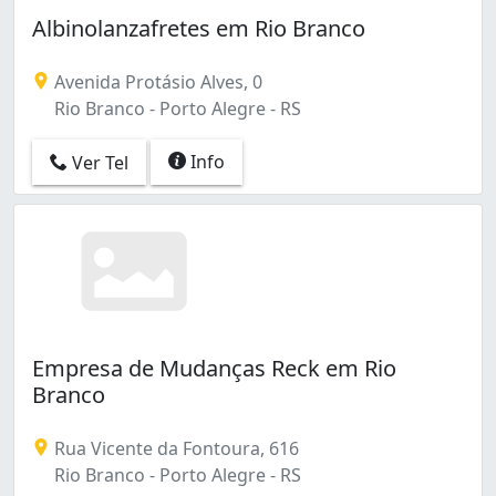
Campo Novo (1)
Albinolanzafretes em Rio Branco
Cascata (3)
Cavalhada (1)
Avenida Protásio Alves, 0
Centro (1)
Rio Branco - Porto Alegre - RS
Centro Histórico (8)
Cidade Baixa (1)
Info
Ver Tel
Coronel Aparício Borges (1)
Costa e Silva (2)
Cristal (2)
Cristo Redentor (2)
Farrapos (2)
Farroupilha (1)
Floresta (4)
Glória (1)
Empresa de Mudanças Reck em Rio
Humaitá (2)
Branco
Hípica (1)
Independência (2)
Rua Vicente da Fontoura, 616
Jardim Botânico (3)
Rio Branco - Porto Alegre - RS
Jardim Carvalho (1)