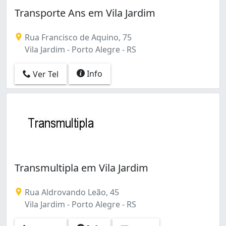
Campo Novo (1)
Transporte Ans em Vila Jardim
Cascata (3)
Cavalhada (1)
Rua Francisco de Aquino, 75
Centro (1)
Vila Jardim - Porto Alegre - RS
Centro Histórico (8)
Cidade Baixa (1)
Info
Ver Tel
Coronel Aparício Borges (1)
Costa e Silva (2)
Cristal (2)
Cristo Redentor (2)
Farrapos (2)
Farroupilha (1)
Floresta (4)
Glória (1)
Transmultipla em Vila Jardim
Humaitá (2)
Hípica (1)
Rua Aldrovando Leão, 45
Independência (2)
Vila Jardim - Porto Alegre - RS
Jardim Botânico (3)
Jardim Carvalho (1)