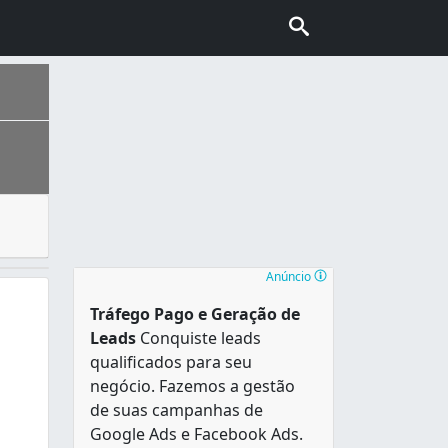
terminadas ocasiões e expostos em mesas decoradas onde os
loripa” e também conhecida como “Ilha da magia”. É uma das
Anúncio
Tráfego Pago e Geração de
Leads
Conquiste leads
qualificados para seu
negócio. Fazemos a gestão
de suas campanhas de
Google Ads e Facebook Ads.