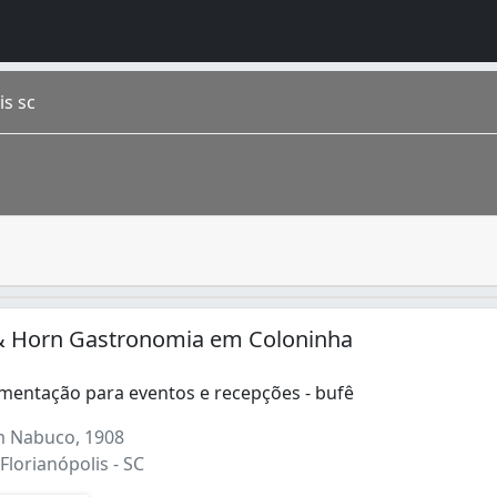
is sc
e festa. Os alimentos são preparados especialmente para de
na. É a capital do estado, é chamada carinhosamente de “F
 Horn Gastronomia em Coloninha
imentação para eventos e recepções - bufê
m Nabuco, 1908
Florianópolis - SC