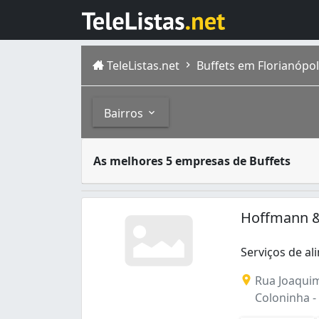
TeleListas.net
Buffets em Florianópol
Bairros
Buffet é um serviço que atua em ocasiões d
Bairros
As melhores 5 empresas de Buffets
Florianópolis é um municípiode Santa Catari
Balneário (2)
Campeche (3)
Hoffmann &
Canto (1)
Capoeiras (2)
Serviços de al
Carvoeira (2)
Centro (7)
Rua Joaqui
Coloninha (1)
Coloninha - 
Coqueiros (2)