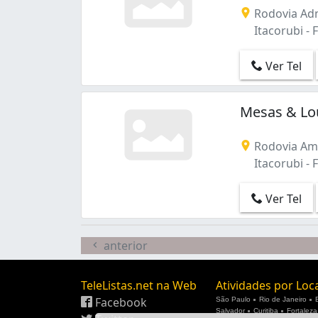
Rodovia Ad
Itacorubi - F
Ver Tel
Mesas & Lo
Rodovia Ama
Itacorubi - F
Ver Tel
anterior
TeleListas.net na Web
Atividades por Loc
Facebook
São Paulo
Rio de Janeiro
Salvador
Curitiba
Fortaleza