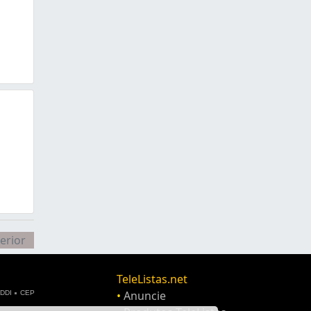
erior
TeleListas.net
•
Anuncie
DDI
CEP