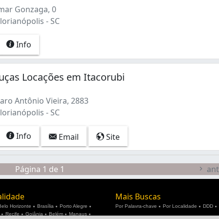
mar Gonzaga, 0
lorianópolis - SC
Info
uças Locações em Itacorubi
ro Antônio Vieira, 2883
lorianópolis - SC
Info
Email
Site
Página 1 de 1
ant
alidade
Mais Buscas
Belo Horizonte
Brasília
Porto Alegre
Por Palavra-chave
Por Localidade
DDD
Recife
Goiânia
Belém
Manaus