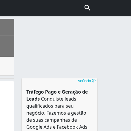
terminadas ocasiões e expostos em mesas decoradas onde os
loripa” e também conhecida como “Ilha da magia”. É uma das
Anúncio
Tráfego Pago e Geração de
Leads
Conquiste leads
qualificados para seu
negócio. Fazemos a gestão
de suas campanhas de
Google Ads e Facebook Ads.