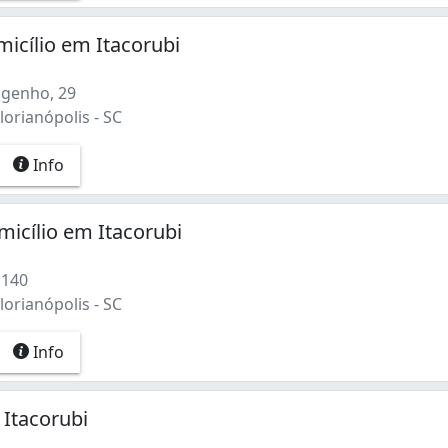
micílio em Itacorubi
genho, 29
lorianópolis - SC
Info
micílio em Itacorubi
 140
lorianópolis - SC
Info
Itacorubi