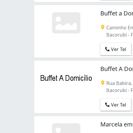
Córrego Grande (1)
Daniela (1)
Buffet a Do
Estreito (3)
Ingleses do Rio Vermelho (2)
Caminho En
Itacorubi (5)
Itacorubi - F
Jardim Atlântico (2)
Jurerê Internacional (1)
Ver Tel
Lagoa da Conceição (3)
Pantanal (1)
Praia Brava (6)
Buffet A Do
Ratones (1)
Saco Grande (1)
Rua Itabira,
Saco dos Limões (1)
Itacorubi - F
Santa Mônica (1)
São João do Rio Vermelho (1)
Ver Tel
Trindade (1)
Marcela em 