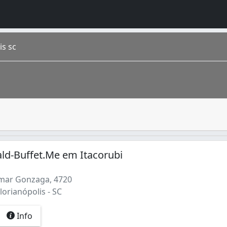
is sc
e festa. Os alimentos são preparados especialmente para de
na. É a capital do estado, é chamada carinhosamente de “F
ld-Buffet.Me em Itacorubi
mar Gonzaga, 4720
lorianópolis - SC
Info