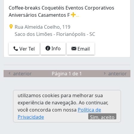
Córrego Grande (1)
Coffee-breaks Coquetéis Eventos Corporativos
Daniela (1)
Aniversários Casamentos F
...
Estreito (3)
Coffee-breaks Coquetéis Eventos Corporativos Aniver
Ingleses do Rio Vermelho (2)
Rua Almeida Coelho, 119
Itacorubi (5)
Saco dos Limões - Florianópolis - SC
Jardim Atlântico (2)
Jurerê Internacional (1)
Info
Ver Tel
Email
Lagoa da Conceição (3)
Pantanal (1)
Praia Brava (6)
anterior
Página 1 de 1
anterior
Ratones (1)
Saco Grande (1)
Saco dos Limões (1)
utilizamos cookies para melhorar sua
Santa Mônica (1)
experiência de navegação. Ao continuar,
São João do Rio Vermelho (1)
você concorda com nossa
Política de
Trindade (1)
Privacidade
Sim, aceito