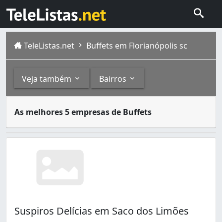
TeleListas.net
Buffets em Florianópolis sc
Veja também
Bairros
Buffet é um serviço que atua em ocasiões de festa. Os a
Outros
Bairros
As melhores 5 empresas de Buffets
Florianópolis é um municípiode Santa Catarina. É a capit
Salgadinhos (2)
Balneário (2)
Docerias (1)
Campeche (3)
Canto (1)
Capoeiras (2)
Carvoeira (2)
Centro (7)
Coloninha (1)
Suspiros Delícias em Saco dos Limões
Coqueiros (2)