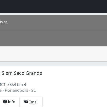
is sc
e festa. Os alimentos são preparados especialmente para de
na. É a capital do estado, é chamada carinhosamente de “F
lu'S em Saco Grande
401, 3854 Km 4
- Florianópolis - SC
Info
Email