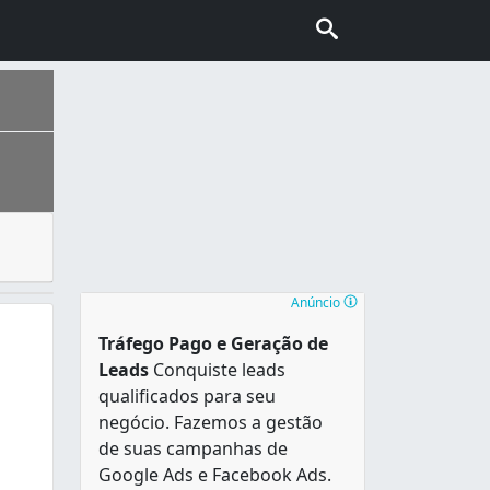
terminadas ocasiões e expostos em mesas decoradas onde os
loripa” e também conhecida como “Ilha da magia”. É uma das
Anúncio
Tráfego Pago e Geração de
Leads
Conquiste leads
qualificados para seu
negócio. Fazemos a gestão
de suas campanhas de
Google Ads e Facebook Ads.