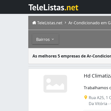
TeleListas.net
Ar-Condicionado em G
Bairros
Existem muitas opções de ar condicionado. 
Bairros
As melhores 5 empresas de Ar-Condici
Goiânia é a capital de Goiás, com população
Aeroviário (3)
Anhanguera (3)
Hd Climatiz
Bairro Santa Rita (1)
Capuava (1)
Trabalhamos c
Chácara do Governador (1)
Trabalhamos co
Chácaras Buritis (1)
Rua A25, 1 
Cidade Jardim (3)
Da Vitória -
Conjunto Caiçara (1)