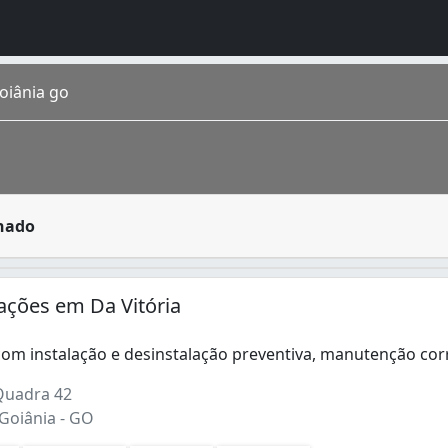
oiânia go
Para quem deseja comprar um e não sabe quais os tipos, o 
onado
 estimada em 1 448 639 de habitantes segundo IBGE 2016. Co
ações em Da Vitória
om instalação e desinstalação preventiva, manutenção co
m instalação e desinstalação preventiva, manutenção corret
Quadra 42
 Goiânia - GO