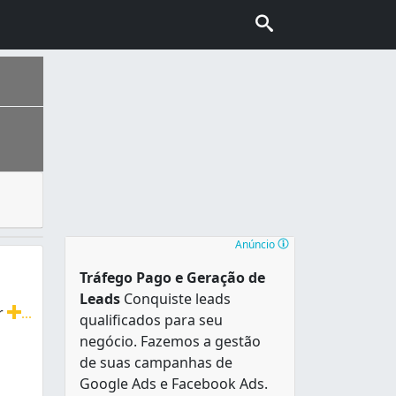
mais comum é o ar condicionado de janela que fornece ref
nhecida também como “Capital do Cerrado”. É a segunda cidad
Anúncio
Tráfego Pago e Geração de
Leads
Conquiste leads
rr
...
qualificados para seu
iva, climatizadores, e Ar Condicionado portatil e higieniza
negócio. Fazemos a gestão
de suas campanhas de
Google Ads e Facebook Ads.