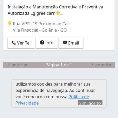
Conjunto Morada Nova (1)
Instalação e Manutenção Corretiva e Preventiva
Conjunto Primavera (1)
Autorizada Lg,gree.carr
...
Conjunto Residencial Aruanã I (1)
Instalação e Manutenção Corretiva e Preventiva Autoriz
Conjunto Riviera (2)
Rua Vf52, 19 Proximo ao Cais
Conjunto Vera Cruz (3)
Vila Finsocial - Goiânia - GO
Da Vitória (1)
Granja Cruzeiro do Sul (1)
Info
Ver Tel
Email
Jardim América (22)
Jardim Ana Lúcia (1)
Jardim Balneário Meia Ponte (3)
anterior
Página 1 de 1
anterior
Jardim Bela Vista (3)
Jardim Brasil (2)
Jardim Califórnia (1)
utilizamos cookies para melhorar sua
Jardim Caravelas (1)
experiência de navegação. Ao continuar,
Jardim Clarissa (1)
você concorda com nossa
Política de
Jardim Colorado (1)
Privacidade
Sim, aceito
Jardim Diamantina (1)
Jardim Europa (2)
Jardim Guanabara (2)