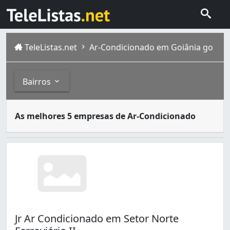
TeleListas.net
Ar-Condicionado em Goiânia go
Bairros
Existem muitas opções de ar condicionado. Para quem des
Bairros
As melhores 5 empresas de Ar-Condicionado
Goiânia é a capital de Goiás, com população estimada em 
Aeroviário (3)
Anhanguera (3)
Bairro Santa Rita (1)
Capuava (1)
Chácara do Governador (1)
Chácaras Buritis (1)
Cidade Jardim (3)
Jr Ar Condicionado em Setor Norte
Conjunto Caiçara (1)