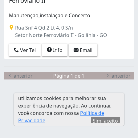
Ferroviário II
Conjunto Morada Nova (1)
Conjunto Primavera (1)
Manutençao,instalaçao e Concerto
Conjunto Residencial Aruanã I (1)
Conjunto Riviera (2)
Rua Snf 4 Qd 2 Lt 4, 0 S/n
Conjunto Vera Cruz (3)
Setor Norte Ferroviário II - Goiânia - GO
Da Vitória (1)
Granja Cruzeiro do Sul (1)
Info
Ver Tel
Email
Jardim América (22)
Jardim Ana Lúcia (1)
Jardim Balneário Meia Ponte (3)
anterior
Página 1 de 1
anterior
Jardim Bela Vista (3)
Jardim Brasil (2)
Jardim Califórnia (1)
utilizamos cookies para melhorar sua
Jardim Caravelas (1)
experiência de navegação. Ao continuar,
Jardim Clarissa (1)
você concorda com nossa
Política de
Jardim Colorado (1)
Privacidade
Sim, aceito
Jardim Diamantina (1)
Jardim Europa (2)
Jardim Guanabara (2)