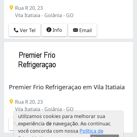
Conjunto Morada Nova (1)
Rua R 20, 23
Conjunto Primavera (1)
Vila Itatiaia - Goiânia - GO
Conjunto Residencial Aruanã I (1)
Conjunto Riviera (2)
Info
Ver Tel
Email
Conjunto Vera Cruz (3)
Da Vitória (1)
Granja Cruzeiro do Sul (1)
Jardim América (22)
Jardim Ana Lúcia (1)
Jardim Balneário Meia Ponte (3)
Jardim Bela Vista (3)
Jardim Brasil (2)
Premier Frio Refrigeraçao em Vila Itatiaia
Jardim Califórnia (1)
Jardim Caravelas (1)
Rua R 20, 23
Jardim Clarissa (1)
Vila Itatiaia - Goiânia - GO
Jardim Colorado (1)
utilizamos cookies para melhorar sua
Jardim Diamantina (1)
experiência de navegação. Ao continuar,
Info
Ver Tel
Site
Jardim Europa (2)
você concorda com nossa
Política de
Jardim Guanabara (2)