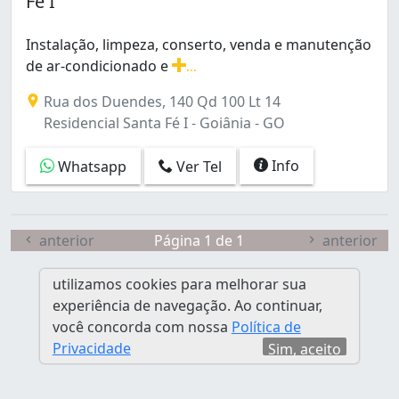
Fé I
Conjunto Morada Nova (1)
Conjunto Primavera (1)
Instalação, limpeza, conserto, venda e manutenção
Conjunto Residencial Aruanã I (1)
de ar-condicionado e
...
Conjunto Riviera (2)
Instalação, limpeza, conserto, venda e manutenção de
Conjunto Vera Cruz (3)
Rua dos Duendes, 140 Qd 100 Lt 14
Da Vitória (1)
Residencial Santa Fé I - Goiânia - GO
Granja Cruzeiro do Sul (1)
Jardim América (22)
Info
Whatsapp
Ver Tel
Jardim Ana Lúcia (1)
Jardim Balneário Meia Ponte (3)
Jardim Bela Vista (3)
anterior
Página 1 de 1
anterior
Jardim Brasil (2)
Jardim Califórnia (1)
utilizamos cookies para melhorar sua
Jardim Caravelas (1)
experiência de navegação. Ao continuar,
Jardim Clarissa (1)
você concorda com nossa
Política de
Jardim Colorado (1)
Privacidade
Sim, aceito
Jardim Diamantina (1)
Jardim Europa (2)
Jardim Guanabara (2)