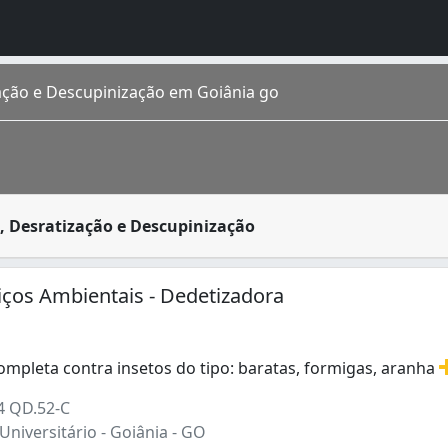
ação e Descupinização em Goiânia go
no serviço de extermínio de pragas como: ratos, formigas
, Desratização e Descupinização
 estimada em 1 448 639 de habitantes segundo IBGE 2016. Co
iços Ambientais - Dedetizadora
ompleta contra insetos do tipo: baratas, formigas, aranha
mpleta contra insetos do tipo: baratas, formigas, aranhas
4 QD.52-C
Universitário - Goiânia - GO