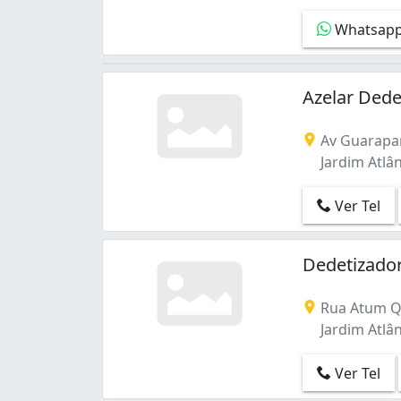
Jardim Belvedere (1)
Whatsap
Jardim Colorado (1)
Jardim Diamantina (1)
Jardim Dom Fernando I (1)
Azelar Dede
Jardim Europa (3)
Jardim Goiás (3)
Jardim Guanabara III (1)
Av Guarapar
Jardim Presidente (1)
Jardim Atlân
Jardim Santo Antônio (4)
Jardim das Esmeraldas (1)
Ver Tel
Loteamento Celina Park (1)
Nova Suíça (2)
Dedetizador
Parque Amazônia (3)
Parque Industrial de Goiânia (1)
Rua Atum Q 
Parque João Braz - Cidade Industrial (2)
Jardim Atlân
Parque das Amendoeiras (1)
Parque das Amendoeiras II (1)
Ver Tel
Recreio do Funcionário Público (1)
Residencial Canadá (2)