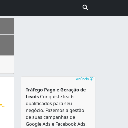
, cupins, baratas. Esses animais e insetos causam grande 
nhecida também como “Capital do Cerrado”. É a segunda cidad
Anúncio
Tráfego Pago e Geração de
Leads
Conquiste leads
qualificados para seu
...
negócio. Fazemos a gestão
, ratos, cupins, escorpiões, lacraias, brocas de madeira, 
de suas campanhas de
Google Ads e Facebook Ads.