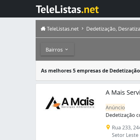
TeleListas.net
Dedetização, Desratiz
Bairros
Dedetizadoras são empresas especializadas 
Bairros
As melhores 5 empresas de Dedetização
Goiânia é a capital de Goiás, com população
Aeroviário (1)
Bairro Santa Rita (1)
A Mais Serv
Carolina Parque (2)
Conjunto Residencial Aruanã II (1)
Anúncio
Ipiranga (3)
Dedetização c
Jardim América (4)
Dedetização co
Rua 233, 24
Jardim Atlântico (2)
Setor Leste 
Jardim Balneário Meia Ponte (1)