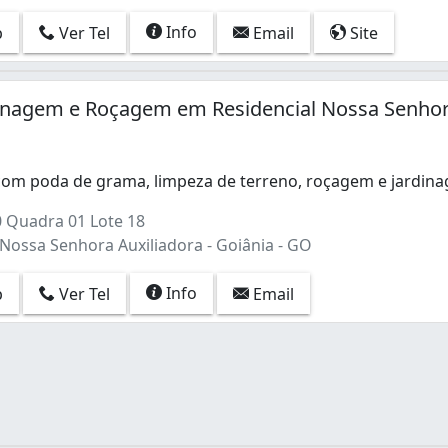
Info
p
Ver Tel
Email
Site
dinagem e Roçagem em Residencial Nossa Senho
om poda de grama, limpeza de terreno, roçagem e jardin
m poda de grama, limpeza de terreno, roçagem e jardinagem
0 Quadra 01 Lote 18
Nossa Senhora Auxiliadora - Goiânia - GO
Info
p
Ver Tel
Email