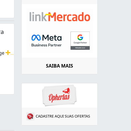
ra
age
...
 em geral. Construção civil, reformas, assentamento de pi
SAIBA MAIS
CADASTRE AQUI SUAS OFERTAS