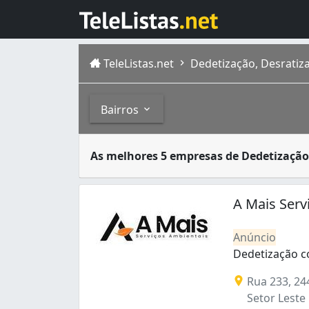
TeleListas.net
Dedetização, Desratiz
Bairros
Dedetizadoras são empresas especializadas 
Bairros
As melhores 5 empresas de Dedetização
Goiânia é a capital de Goiás, com população
Aeroviário (1)
Bairro Santa Rita (1)
A Mais Serv
Carolina Parque (2)
Conjunto Residencial Aruanã II (1)
Anúncio
Ipiranga (3)
Dedetização c
Jardim América (4)
Dedetização co
Rua 233, 24
Jardim Atlântico (2)
Setor Leste 
Jardim Balneário Meia Ponte (1)