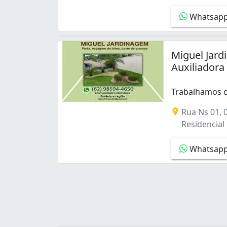
Jardim Belvedere (1)
Whatsap
Jardim Colorado (1)
Jardim Diamantina (1)
Jardim Dom Fernando I (1)
Miguel Jar
Jardim Europa (3)
Auxiliadora
Jardim Goiás (3)
Jardim Guanabara III (1)
Jardim Presidente (1)
Trabalhamos c
Jardim Santo Antônio (4)
Trabalhamos co
Rua Ns 01, 
Jardim das Esmeraldas (1)
Residencial 
Loteamento Celina Park (1)
Nova Suíça (2)
Whatsap
Parque Amazônia (3)
Parque Industrial de Goiânia (1)
Parque João Braz - Cidade Industrial (2)
Parque das Amendoeiras (1)
Parque das Amendoeiras II (1)
Recreio do Funcionário Público (1)
Residencial Canadá (2)