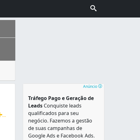
, cupins, baratas. Esses animais e insetos causam grande 
nhecida também como “Capital do Cerrado”. É a segunda cidad
Anúncio
Tráfego Pago e Geração de
Leads
Conquiste leads
qualificados para seu
...
negócio. Fazemos a gestão
, ratos, cupins, escorpiões, lacraias, brocas de madeira, 
de suas campanhas de
Google Ads e Facebook Ads.