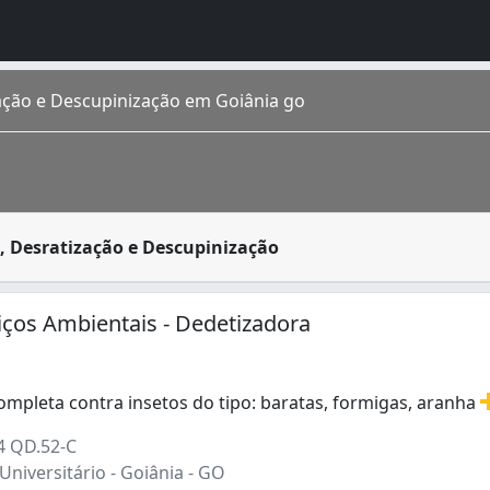
ação e Descupinização em Goiânia go
no serviço de extermínio de pragas como: ratos, formigas
, Desratização e Descupinização
 estimada em 1 448 639 de habitantes segundo IBGE 2016. Co
iços Ambientais - Dedetizadora
ompleta contra insetos do tipo: baratas, formigas, aranha
mpleta contra insetos do tipo: baratas, formigas, aranhas
4 QD.52-C
Universitário - Goiânia - GO