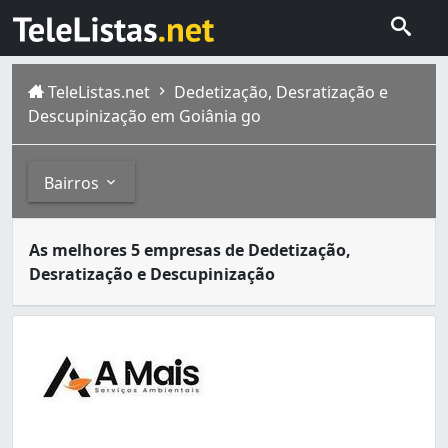
TeleListas.net
Dedetização, Desratização e
Descupinização em Goiânia go
Bairros
Dedetizadoras são empresas especializadas no serviço de
Bairros
As melhores 5 empresas de Dedetização,
Goiânia é a capital de Goiás, com população estimada em 
Desratização e Descupinização
Aeroviário (1)
Bairro Santa Rita (1)
Carolina Parque (2)
Conjunto Residencial Aruanã II (1)
Ipiranga (3)
Jardim América (4)
Jardim Atlântico (2)