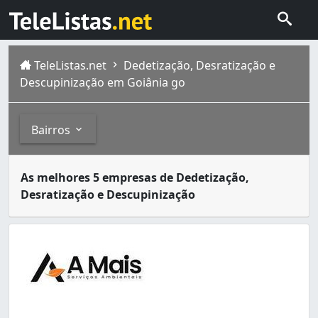
TeleListas.net
Dedetização, Desratização e
Descupinização em Goiânia go
Bairros
Dedetizadoras são empresas especializadas no serviço de
Bairros
As melhores 5 empresas de Dedetização,
Goiânia é a capital de Goiás, com população estimada em 
Desratização e Descupinização
Aeroviário (1)
Bairro Santa Rita (1)
Carolina Parque (2)
Conjunto Residencial Aruanã II (1)
Ipiranga (3)
Jardim América (4)
Jardim Atlântico (2)