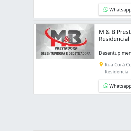
Jardim Belvedere (1)
Whatsap
Jardim Colorado (1)
Jardim Diamantina (1)
Jardim Dom Fernando I (1)
M & B Pres
Jardim Europa (3)
Residencial
Jardim Goiás (3)
Jardim Guanabara III (1)
Jardim Presidente (1)
Desentupiment
Jardim Santo Antônio (4)
Desentupimento
Rua Corá Cor
Jardim das Esmeraldas (1)
Residencial 
Loteamento Celina Park (1)
Nova Suíça (2)
Whatsap
Parque Amazônia (3)
Parque Industrial de Goiânia (1)
Parque João Braz - Cidade Industrial (2)
Parque das Amendoeiras (1)
Parque das Amendoeiras II (1)
Recreio do Funcionário Público (1)
Residencial Canadá (2)