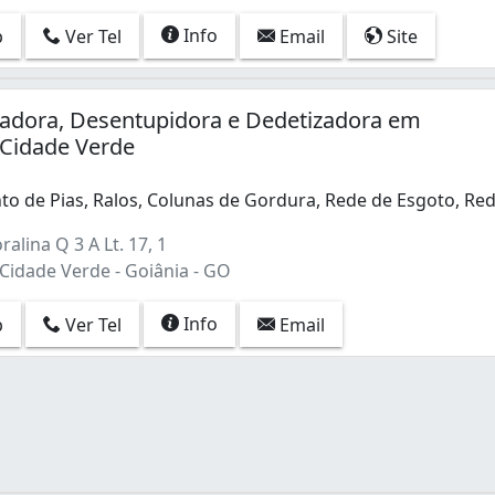
Info
p
Ver Tel
Email
Site
tadora, Desentupidora e Dedetizadora em
 Cidade Verde
o de Pias, Ralos, Colunas de Gordura, Rede de Esgoto, Re
 de Pias, Ralos, Colunas de Gordura, Rede de Esgoto, Rede 
alina Q 3 A Lt. 17, 1
Cidade Verde - Goiânia - GO
Info
p
Ver Tel
Email