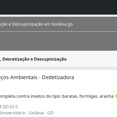
ação e Descupinização em Goiânia go
no serviço de extermínio de pragas como: ratos, formigas
, Desratização e Descupinização
 estimada em 1 448 639 de habitantes segundo IBGE 2016. Co
iços Ambientais - Dedetizadora
ompleta contra insetos do tipo: baratas, formigas, aranha
mpleta contra insetos do tipo: baratas, formigas, aranhas
4 QD.52-C
Universitário - Goiânia - GO