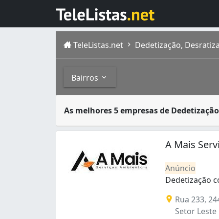
TeleListas.net
Dedetização, Desratiz
Bairros
Dedetizadoras são empresas especializadas 
Bairros
As melhores 5 empresas de Dedetização
Goiânia é a capital de Goiás, com população
Aeroviário (1)
Bairro Santa Rita (1)
A Mais Serv
Carolina Parque (2)
Conjunto Residencial Aruanã II (1)
Anúncio
Ipiranga (3)
Dedetização c
Jardim América (4)
Dedetização co
Rua 233, 24
Jardim Atlântico (2)
Setor Leste 
Jardim Balneário Meia Ponte (1)