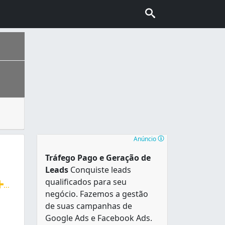
, cupins, baratas. Esses animais e insetos causam grande 
nhecida também como “Capital do Cerrado”. É a segunda cidad
Anúncio
Tráfego Pago e Geração de
Leads
Conquiste leads
qualificados para seu
...
negócio. Fazemos a gestão
, ratos, cupins, escorpiões, lacraias, brocas de madeira, 
de suas campanhas de
Google Ads e Facebook Ads.