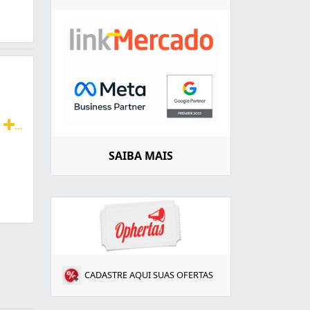
d
...
Pluviais, Calhas, Ralos É Vasos Sanitários. Ligue Já É So
SAIBA MAIS
CADASTRE AQUI SUAS OFERTAS