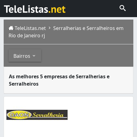
TeleListas.net
Serralherias e Serralheiros em
Rio de Janeiro rj
Bairros
Serralheiros são artesãos responsáveis por formar e mold
Bairros
As melhores 5 empresas de Serralherias e
A cidade do Rio de Janeiro capital do estado homônimo fi
Serralheiros
Abolição (1)
Anchieta (2)
Anil (5)
Bangu (13)
Barra da Tijuca (4)
Barros Filho (2)
Benfica (5)