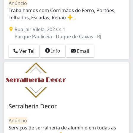
Anúncio
Costa Barros (2)
Trabalhamos com Corrimãos de Ferro, Portões,
Curicica (7)
Telhados, Escadas, Rebaix
...
Del Castilho (2)
Trabalhamos com Corrimãos de Ferro, Portões, Telhado
Encantado (6)
Rua Jair Vilela, 202 Cs 1
Engenheiro Leal (1)
Parque Paulicéia - Duque de Caxias - RJ
Engenho Novo (2)
Engenho de Dentro (2)
Info
Ver Tel
Email
Estácio (3)
Flamengo (1)
Freguesia (Ilha do Governador) (5)
Freguesia (Jacarepaguá) (4)
Galeão (2)
Gardênia Azul (6)
Grajaú (3)
Guaratiba (2)
Serralheria Decor
Gávea (3)
Higienópolis (3)
Anúncio
Inhaúma (6)
Serviços de serralheria de alumínio em todas as