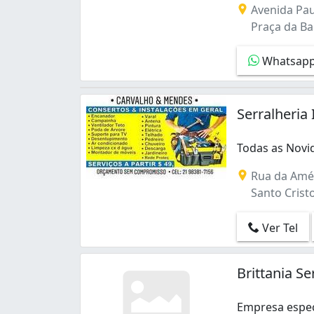
Avenida Pau
Curicica (7)
Praça da Ban
Del Castilho (2)
Encantado (6)
Whatsap
Engenheiro Leal (1)
Engenho Novo (2)
Engenho de Dentro (2)
Serralheria
Estácio (3)
Flamengo (1)
Freguesia (Ilha do Governador) (5)
Todas as Novi
Todas as Novi
Freguesia (Jacarepaguá) (4)
Rua da Amér
Galeão (2)
Santo Cristo 
Gardênia Azul (6)
Grajaú (3)
Ver Tel
Guaratiba (2)
Gávea (3)
Higienópolis (3)
Brittania Se
Inhaúma (6)
Inhoaíba (3)
Empresa especi