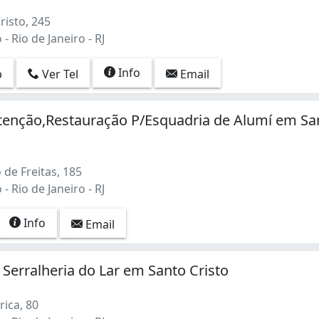
alizada nos serviços de vidraçaria, serralheria e esquadr
risto, 245
- Rio de Janeiro - RJ
Info
p
Ver Tel
Email
tenção,Restauração P/Esquadria de Alumí em Sa
de Freitas, 185
- Rio de Janeiro - RJ
Info
Email
E Serralheria do Lar em Santo Cristo
ica, 80