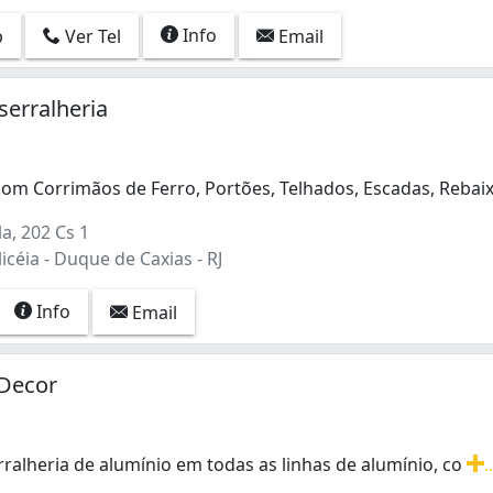
Info
p
Ver Tel
Email
serralheria
om Corrimãos de Ferro, Portões, Telhados, Escadas, Rebai
om Corrimãos de Ferro, Portões, Telhados, Escadas, Rebaix
la, 202 Cs 1
céia - Duque de Caxias - RJ
Info
Email
 Decor
rralheria de alumínio em todas as linhas de alumínio, co
.
rralheria de alumínio em todas as linhas de alumínio, com