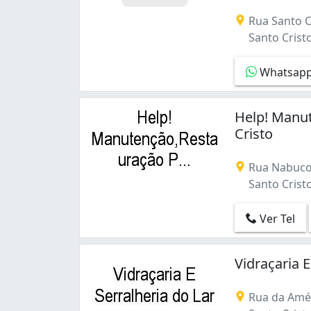
Irajá (3)
Empresa especi
Itanhangá (7)
Rua Santo C
Jacarepaguá (12)
Santo Cristo 
Jacaré (4)
Jardim América (1)
Whatsap
Jardim Carioca (1)
Jardim Guanabara (1)
Help! Manu
Jardim Sulacap (1)
Cristo
Laranjeiras (1)
Leblon (1)
Rua Nabuco 
Lins de Vasconcelos (2)
Santo Cristo 
Madureira (6)
Mangueira (4)
Manguinhos (6)
Ver Tel
Maracanã (2)
Marechal Hermes (4)
Vidraçaria 
Maria da Graça (1)
Maré (4)
Rua da Amér
Méier (3)