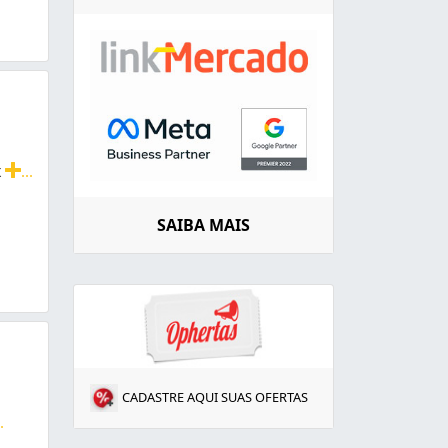
x
...
amentos, portas, grades e muito mais. Produtos com o mai
SAIBA MAIS
CADASTRE AQUI SUAS OFERTAS
..
o a Suprema, Gold, com escovinha, feltro com alumínio, bor