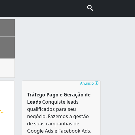
abalhar com metais, como ferro e alumínio, precisa-se ter 
ais escolhida pelo turismo internacional no Brasil, conhec
ulho de 1981, tem cerca 1,68 Km² de área e aproximadamente
Anúncio
Tráfego Pago e Geração de
Leads
Conquiste leads
qualificados para seu
...
negócio. Fazemos a gestão
box em vidro, janelas, portas, grades e muito mais. Produt
de suas campanhas de
Google Ads e Facebook Ads.