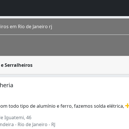
iros em Rio de Janeiro rj
formar e moldar metais para projetos específicos. Para tr
e Serralheiros
o homônimo fica na região Sudeste do país. É a cidade de m
e Janeiro – RJ situado na
Zona Portuária
. Foi fundado em j
heria
m todo tipo de alumínio e ferro, fazemos solda elétrica,
m todo tipo de alumínio e ferro, fazemos solda elétrica, 
e Iguatemi, 46
deira - Rio de Janeiro - RJ