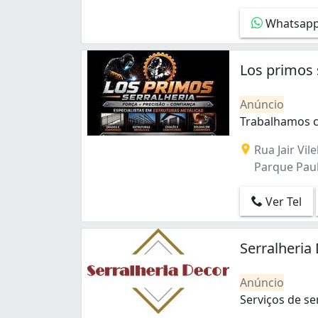
Bonsucesso (20)
Whatsap
Botafogo (6)
Braz de Pina (7)
Cachambi (5)
Los primos 
Cacuia (3)
Campinho (1)
Anúncio
Campo Grande (22)
Trabalhamos c
Cascadura (1)
Trabalhamos c
Catete (1)
Rua Jair Vile
Catumbi (1)
Parque Pauli
Cavalcanti (2)
Centro (10)
Ver Tel
Cidade Nova (1)
Cidade de Deus (6)
Colégio (1)
Serralheria
Copacabana (12)
Cordovil (6)
Anúncio
Cosmos (3)
Serviços de se
Costa Barros (2)
Serviços de se