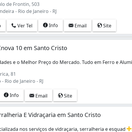
lo de Frontin, 503
deira - Rio de Janeiro - RJ
Info
p
Ver Tel
Email
Site
 Inova 10 em Santo Cristo
dades e o Melhor Preço do Mercado. Tudo em Ferro e Alum
dades e o Melhor Preço do Mercado. Tudo em Ferro e Al
ica, 81
- Rio de Janeiro - RJ
Info
Email
Site
rralheria E Vidraçaria em Santo Cristo
alizada nos serviços de vidraçaria, serralheria e esquad