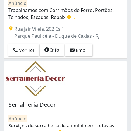
Anúncio
Costa Barros (2)
Trabalhamos com Corrimãos de Ferro, Portões,
Curicica (7)
Telhados, Escadas, Rebaix
...
Del Castilho (2)
Trabalhamos com Corrimãos de Ferro, Portões, Telhado
Encantado (6)
Rua Jair Vilela, 202 Cs 1
Engenheiro Leal (1)
Parque Paulicéia - Duque de Caxias - RJ
Engenho Novo (2)
Engenho de Dentro (2)
Info
Ver Tel
Email
Estácio (3)
Flamengo (1)
Freguesia (Ilha do Governador) (5)
Freguesia (Jacarepaguá) (4)
Galeão (2)
Gardênia Azul (6)
Grajaú (3)
Guaratiba (2)
Serralheria Decor
Gávea (3)
Higienópolis (3)
Anúncio
Inhaúma (6)
Serviços de serralheria de alumínio em todas as