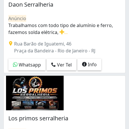
Bento Ribeiro (2)
Daon Serralheria
Bonsucesso (20)
Botafogo (6)
Anúncio
Braz de Pina (7)
Trabalhamos com todo tipo de alumínio e ferro,
Cachambi (5)
fazemos solda elétrica,
...
Cacuia (3)
Trabalhamos com todo tipo de alumínio e ferro, fazemo
Rua Barão de Iguatemi, 46
Campinho (1)
Praça da Bandeira - Rio de Janeiro - RJ
Campo Grande (22)
Cascadura (1)
Info
Whatsapp
Ver Tel
Catete (1)
Catumbi (1)
Cavalcanti (2)
Centro (10)
Cidade Nova (1)
Cidade de Deus (6)
Colégio (1)
Copacabana (12)
Los primos serralheria
Cordovil (6)
Cosmos (3)