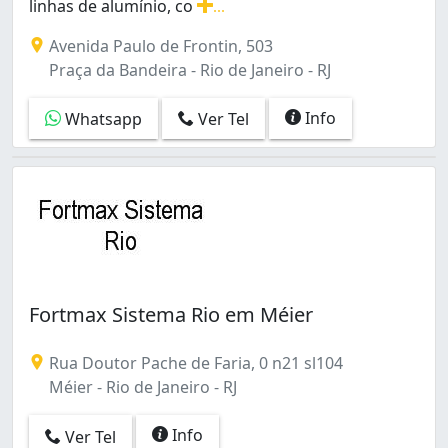
Inhoaíba (3)
linhas de alumínio, co
...
Irajá (3)
Serviços de serralheria de alumínio em todas as linhas
Avenida Paulo de Frontin, 503
Itanhangá (7)
Praça da Bandeira - Rio de Janeiro - RJ
Jacarepaguá (12)
Jacaré (4)
Info
Whatsapp
Ver Tel
Jardim América (1)
Jardim Carioca (1)
Jardim Guanabara (1)
Jardim Sulacap (1)
Laranjeiras (1)
Leblon (1)
Lins de Vasconcelos (2)
Madureira (6)
Fortmax Sistema Rio em Méier
Mangueira (4)
Manguinhos (6)
Maracanã (2)
Rua Doutor Pache de Faria, 0 n21 sl104
Marechal Hermes (4)
Méier - Rio de Janeiro - RJ
Maria da Graça (1)
Maré (4)
Info
Ver Tel