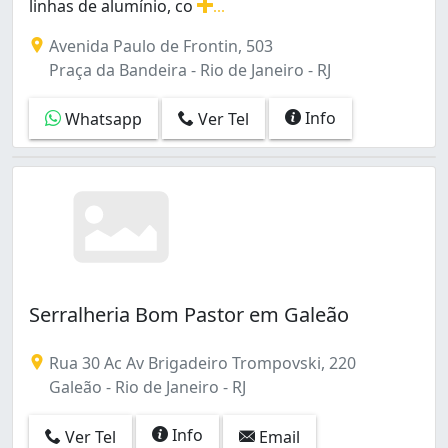
Inhoaíba (3)
linhas de alumínio, co
...
Irajá (3)
Serviços de serralheria de alumínio em todas as linhas
Avenida Paulo de Frontin, 503
Itanhangá (7)
Praça da Bandeira - Rio de Janeiro - RJ
Jacarepaguá (12)
Jacaré (4)
Info
Whatsapp
Ver Tel
Jardim América (1)
Jardim Carioca (1)
Jardim Guanabara (1)
Jardim Sulacap (1)
Laranjeiras (1)
Leblon (1)
Lins de Vasconcelos (2)
Madureira (6)
Serralheria Bom Pastor em Galeão
Mangueira (4)
Manguinhos (6)
Maracanã (2)
Rua 30 Ac Av Brigadeiro Trompovski, 220
Marechal Hermes (4)
Galeão - Rio de Janeiro - RJ
Maria da Graça (1)
Maré (4)
Info
Ver Tel
Email