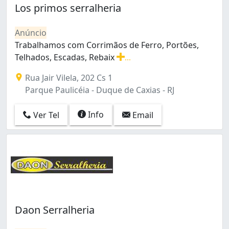
Bento Ribeiro (2)
Los primos serralheria
Bonsucesso (20)
Botafogo (6)
Anúncio
Braz de Pina (7)
Trabalhamos com Corrimãos de Ferro, Portões,
Cachambi (5)
Telhados, Escadas, Rebaix
...
Cacuia (3)
Trabalhamos com Corrimãos de Ferro, Portões, Telhado
Rua Jair Vilela, 202 Cs 1
Campinho (1)
Parque Paulicéia - Duque de Caxias - RJ
Campo Grande (22)
Cascadura (1)
Info
Ver Tel
Email
Catete (1)
Catumbi (1)
Cavalcanti (2)
Centro (10)
Cidade Nova (1)
Cidade de Deus (6)
Colégio (1)
Copacabana (12)
Daon Serralheria
Cordovil (6)
Cosmos (3)