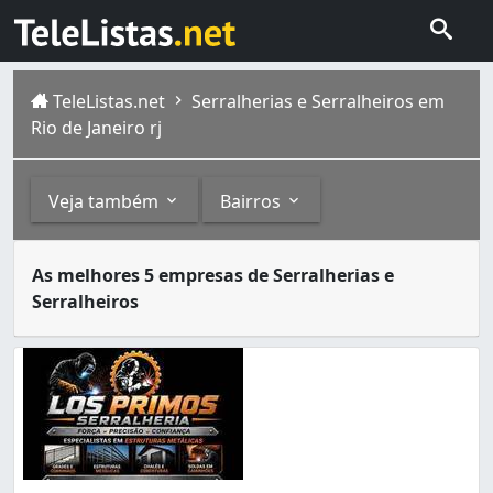
TeleListas.net
Serralherias e Serralheiros em
Rio de Janeiro rj
Veja também
Bairros
Serralheiros são artesãos responsáveis por formar e mold
Outros
Bairros
As melhores 5 empresas de Serralherias e
A cidade do Rio de Janeiro capital do estado homônimo fi
Serralheiros
Escadas (1)
Abolição (1)
Grades (1)
Anchieta (2)
Anil (5)
Bangu (13)
Barra da Tijuca (4)
Barros Filho (2)
Benfica (5)