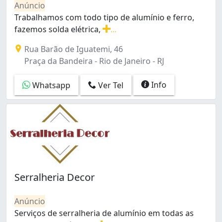
Anúncio
Costa Barros (2)
Trabalhamos com todo tipo de alumínio e ferro,
Curicica (7)
fazemos solda elétrica,
...
Del Castilho (2)
Trabalhamos com todo tipo de alumínio e ferro, fazemo
Encantado (6)
Rua Barão de Iguatemi, 46
Engenheiro Leal (1)
Praça da Bandeira - Rio de Janeiro - RJ
Engenho Novo (2)
Engenho de Dentro (2)
Info
Whatsapp
Ver Tel
Estácio (3)
Flamengo (1)
Freguesia (Ilha do Governador) (5)
Freguesia (Jacarepaguá) (4)
Galeão (2)
Gardênia Azul (6)
Grajaú (3)
Guaratiba (2)
Serralheria Decor
Gávea (3)
Higienópolis (3)
Anúncio
Inhaúma (6)
Serviços de serralheria de alumínio em todas as